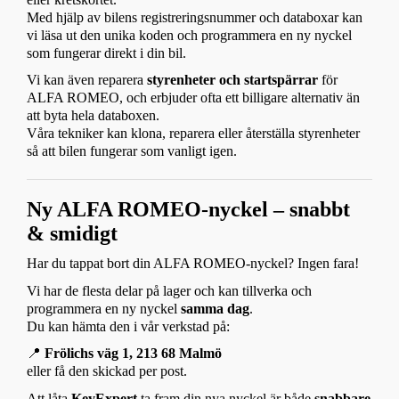
Med hjälp av bilens registreringsnummer och databoxar kan
vi läsa ut den unika koden och programmera en ny nyckel
som fungerar direkt i din bil.
Vi kan även reparera
styrenheter och startspärrar
för
ALFA ROMEO, och erbjuder ofta ett billigare alternativ än
att byta hela databoxen.
Våra tekniker kan klona, reparera eller återställa styrenheter
så att bilen fungerar som vanligt igen.
Ny ALFA ROMEO-nyckel – snabbt
& smidigt
Har du tappat bort din ALFA ROMEO-nyckel? Ingen fara!
Vi har de flesta delar på lager och kan tillverka och
programmera en ny nyckel
samma dag
.
Du kan hämta den i vår verkstad på:
📍
Frölichs väg 1, 213 68 Malmö
eller få den skickad per post.
Att låta
KeyExpert
ta fram din nya nyckel är både
snabbare