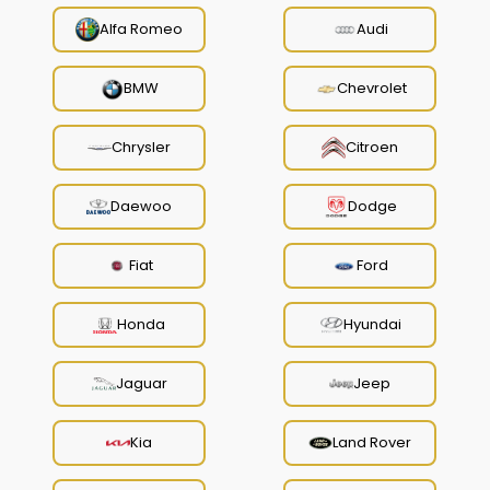
Alfa Romeo
Audi
BMW
Chevrolet
Chrysler
Citroen
Daewoo
Dodge
Fiat
Ford
Honda
Hyundai
Jaguar
Jeep
Kia
Land Rover