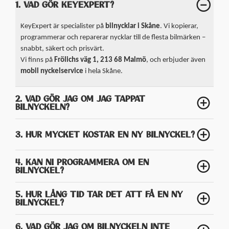
1. VAD GÖR KEYEXPERT?
KeyExpert är specialister på
bilnycklar i Skåne
. Vi kopierar,
programmerar och reparerar nycklar till de flesta bilmärken –
snabbt, säkert och prisvärt.
Vi finns på
Frölichs väg 1, 213 68 Malmö
, och erbjuder även
mobil nyckelservice
i hela Skåne.
2. VAD GÖR JAG OM JAG TAPPAT
BILNYCKELN?
3. HUR MYCKET KOSTAR EN NY BILNYCKEL?
4. KAN NI PROGRAMMERA OM EN
BILNYCKEL?
5. HUR LÅNG TID TAR DET ATT FÅ EN NY
BILNYCKEL?
6. VAD GÖR JAG OM BILNYCKELN INTE