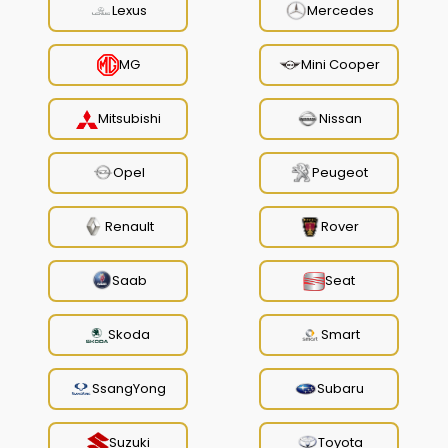
Lexus
Mercedes
MG
Mini Cooper
Mitsubishi
Nissan
Opel
Peugeot
Renault
Rover
Saab
Seat
Skoda
Smart
SsangYong
Subaru
Suzuki
Toyota