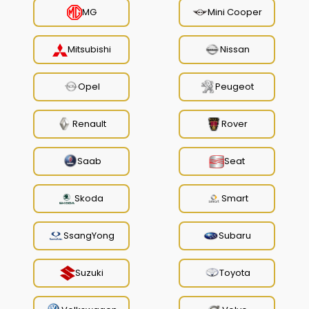
MG
Mini Cooper
Mitsubishi
Nissan
Opel
Peugeot
Renault
Rover
Saab
Seat
Skoda
Smart
SsangYong
Subaru
Suzuki
Toyota