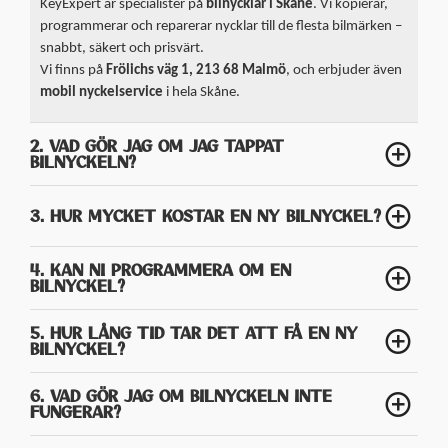
KeyExpert är specialister på
bilnycklar i Skåne
. Vi kopierar,
programmerar och reparerar nycklar till de flesta bilmärken –
snabbt, säkert och prisvärt.
Vi finns på
Frölichs väg 1, 213 68 Malmö
, och erbjuder även
mobil nyckelservice
i hela Skåne.
2. VAD GÖR JAG OM JAG TAPPAT
BILNYCKELN?
3. HUR MYCKET KOSTAR EN NY BILNYCKEL?
4. KAN NI PROGRAMMERA OM EN
BILNYCKEL?
5. HUR LÅNG TID TAR DET ATT FÅ EN NY
BILNYCKEL?
6. VAD GÖR JAG OM BILNYCKELN INTE
FUNGERAR?